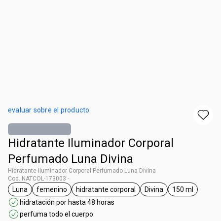
evaluar sobre el producto
Hidratante Iluminador Corporal
Perfumado Luna Divina
Hidratante Iluminador Corporal Perfumado Luna Divina
Cod. NATCOL-173003 -
Luna
femenino
hidratante corporal
Divina
150 ml
general.tag Luna
general.tag femenino
general.tag hidratante corporal
general.tag Divina
general.tag 
hidratación por hasta 48 horas
perfuma todo el cuerpo