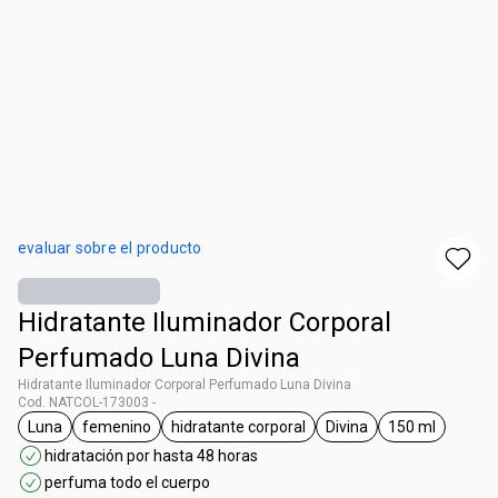
evaluar sobre el producto
Hidratante Iluminador Corporal
Perfumado Luna Divina
Hidratante Iluminador Corporal Perfumado Luna Divina
Cod. NATCOL-173003 -
Luna
femenino
hidratante corporal
Divina
150 ml
general.tag Luna
general.tag femenino
general.tag hidratante corporal
general.tag Divina
general.tag 
hidratación por hasta 48 horas
perfuma todo el cuerpo