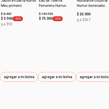
Jabón en barra Humor
Eau de Toilette
Hidratante corporal
Meu primeiro
Femenino Humor
Humor iluminador
Primero 75ml
meu primeiro
$ 8.400
$ 149.900
$ 20.000
$ 5.900
$ 75.000
-30%
-50%
g a $267
general.tag -30%
general.tag -50%
g a $93
agregar a mi bolsa
agregar a mi bolsa
agregar a mi bols