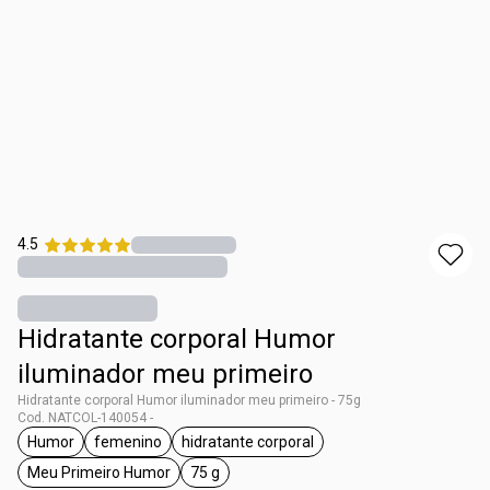
4.5
Hidratante corporal Humor
iluminador meu primeiro
Hidratante corporal Humor iluminador meu primeiro - 75g
Cod. NATCOL-140054 -
Humor
femenino
hidratante corporal
general.tag Humor
general.tag femenino
general.tag hidratante corporal
Meu Primeiro Humor
75 g
general.tag Meu Primeiro Humor
general.tag 75 g