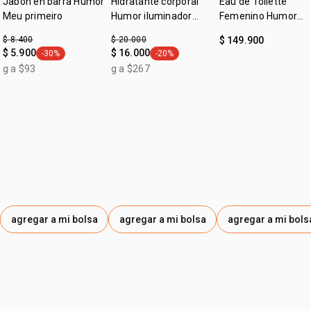
Jabón en barra Humor
Hidratante corporal
Eau de Toilette
Meu primeiro
Humor iluminador
Femenino Humor
meu primeiro
Primero 75ml
$ 8.400
$ 20.000
$ 149.900
$ 5.900
$ 16.000
-30%
-20%
general.tag -30%
general.tag -20%
g a $93
g a $267
agregar a mi bolsa
agregar a mi bolsa
agregar a mi bols