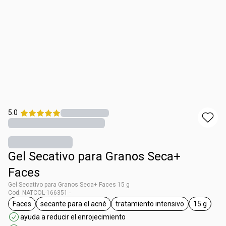
5.0
Gel Secativo para Granos Seca+
Faces
Gel Secativo para Granos Seca+ Faces 15 g
Cod. NATCOL-166351 -
Faces
secante para el acné
tratamiento intensivo
15 g
general.tag Faces
general.tag secante para el acné
general.tag tratamiento
general.
ayuda a reducir el enrojecimiento