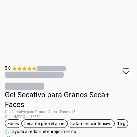
5.0
Gel Secativo para Granos Seca+
Faces
Gel Secativo para Granos Seca+ Faces 15 g
Cod. NATCOL-166351 -
Faces
secante para el acné
tratamiento intensivo
15 g
general.tag Faces
general.tag secante para el acné
general.tag tratamiento
general.
ayuda a reducir el enrojecimiento