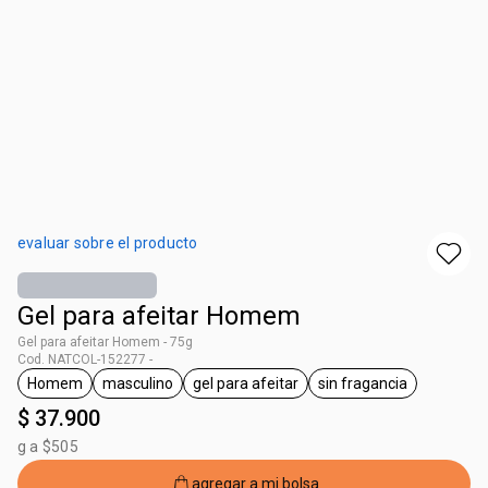
evaluar sobre el producto
Gel para afeitar Homem
Gel para afeitar Homem - 75g
Cod. NATCOL-152277 -
Homem
masculino
gel para afeitar
sin fragancia
general.tag Homem
general.tag masculino
general.tag gel para afeitar
general.tag sin fr
$ 37.900
g a $505
agregar a mi bolsa