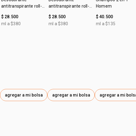
• testado dermatológicamente;
CARBONATE, CITRIC ACID, SODIUM CHLORIDE.
antitranspirante roll-
antitranspirante roll-
Homem
• cruelty free ;
on Homem clásico
on Homem sin
$ 28.500
$ 28.500
$ 40.500
• vegano;
perfume
• textura: gel;
ml a $380
ml a $380
ml a $135
• zona de aplicación: rostro y cuello.
agregar a mi bolsa
agregar a mi bolsa
agregar a mi bols