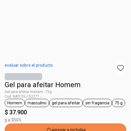
evaluar sobre el producto
Gel para afeitar Homem
Gel para afeitar Homem - 75g
Cod. NATCOL-152277 -
Homem
masculino
gel para afeitar
sin fragancia
75 g
general.tag Homem
general.tag masculino
general.tag gel para afeitar
general.tag sin fr
genera
$ 37.900
g a $505
agregar a mi bolsa