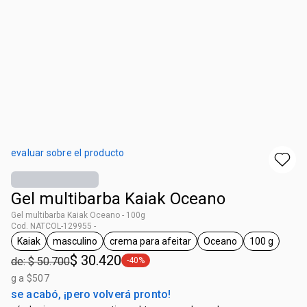
evaluar sobre el producto
Gel multibarba Kaiak Oceano
Gel multibarba Kaiak Oceano - 100g
Cod. NATCOL-129955 -
Kaiak
masculino
crema para afeitar
Oceano
100 g
general.tag Kaiak
general.tag masculino
general.tag crema para afeitar
general.tag Oceano
general.ta
$ 30.420
de: $ 50.700
-40%
general.tag -40%
g a $507
se acabó, ¡pero volverá pronto!