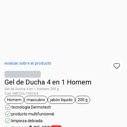
evaluar sobre el producto
Gel de Ducha 4 en 1 Homem
Gel de Ducha 4 en 1 Homem 200 g
Cod. NATCOL-160264 -
Homem
masculino
jabón líquido
200 g
general.tag Homem
general.tag masculino
general.tag jabón líquido
general.tag 200 g
tecnología Dermotech
producto multifuncional
limpieza delicada