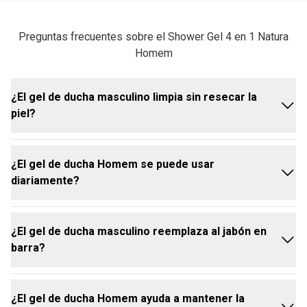
Preguntas frecuentes sobre el Shower Gel 4 en 1 Natura
Homem
¿El gel de ducha masculino limpia sin resecar la
piel?
¿El gel de ducha Homem se puede usar
Sí, limpia suavemente la piel y el cabello sin eliminar
diariamente?
sus nutrientes naturales. Su fórmula cuenta con
aceite de babasú, que refuerza la barrera cutánea y
el mecanismo de defensa de la piel, previniendo el
¿El gel de ducha masculino reemplaza al jabón en
resecamiento incluso con el uso regular.
Sí. El gel de ducha Homem fue desarrollado para
barra?
simplificar la rutina de higiene diaria, haciendo que el
baño sea más práctico y eficiente. Con una fórmula
equilibrada para el uso cotidiano, es una elección
¿El gel de ducha Homem ayuda a mantener la
que une comodidad y cuidado sin renunciar a
Sí, y va mucho más allá. El jabón líquido de ducha