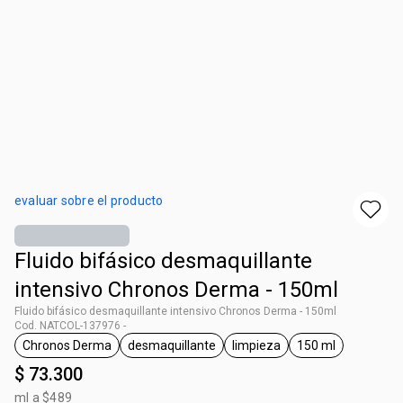
evaluar sobre el producto
Fluido bifásico desmaquillante
intensivo Chronos Derma - 150ml
Fluido bifásico desmaquillante intensivo Chronos Derma - 150ml
Cod. NATCOL-137976 -
Chronos Derma
desmaquillante
limpieza
150 ml
general.tag Chronos Derma
general.tag desmaquillante
general.tag limpieza
general.tag 15
$ 73.300
ml a $489