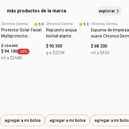
SODIUMGLUCONATE, POTASSIUM SORBATE,
• zona de aplicación: rostro y cuello
vegano
CITRONELLOL, BISABOLOL, GERANIOL, TOCOPHEROL,
más productos de la marca
explorar
:
ocasión
limpieza
DECYL GLUCOSIDE.
:
tipo de piel
todo tipo de piel
Chronos Derma
Chronos Derma
Chronos Derma
5.0
5.0
Protector Solar Facial
Repuesto acqua
Espuma de limpieza
Multiprotector
biohidratante
suave Chronos Der
Aclarador FPS 50+
renovador Chronos
$ 134.400
$ 90.300
$ 68.200
Derma
$ 94.100
-30%
g a $2258
ml a $455
general.tag -30%
ml a $2688
agregar a mi bolsa
agregar a mi bolsa
agregar a mi bols