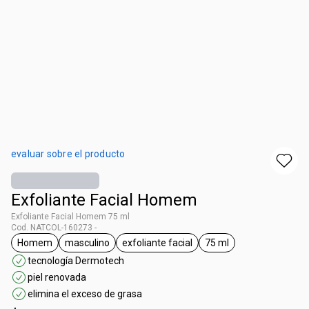
evaluar sobre el producto
Exfoliante Facial Homem
Exfoliante Facial Homem 75 ml
Cod. NATCOL-160273 -
Homem
masculino
exfoliante facial
75 ml
general.tag Homem
general.tag masculino
general.tag exfoliante facial
general.tag 75 ml
tecnología Dermotech
piel renovada
elimina el exceso de grasa