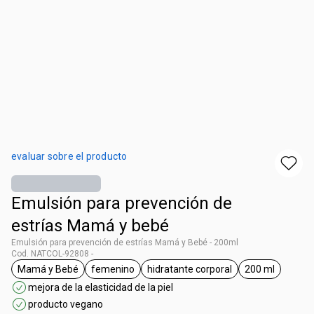
evaluar sobre el producto
Emulsión para prevención de
estrías Mamá y bebé
Emulsión para prevención de estrías Mamá y Bebé - 200ml
Cod. NATCOL-92808 -
Mamá y Bebé
femenino
hidratante corporal
200 ml
general.tag Mamá y Bebé
general.tag femenino
general.tag hidratante corpo
general.tag 
mejora de la elasticidad de la piel
producto vegano