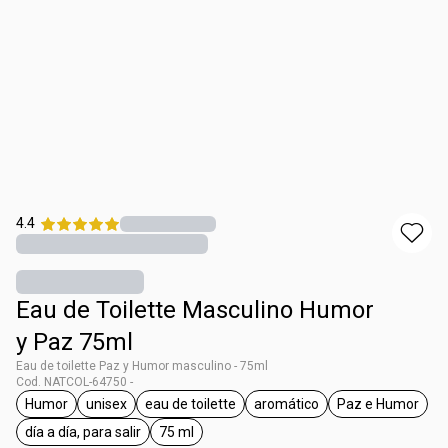
4.4
Eau de Toilette Masculino Humor
y Paz 75ml
Eau de toilette Paz y Humor masculino - 75ml
Cod. NATCOL-64750 -
Humor
unisex
eau de toilette
aromático
Paz e Humor
general.tag Humor
general.tag unisex
general.tag eau de toilette
general.tag aromático
general.ta
día a día, para salir
75 ml
general.tag día a día, para salir
general.tag 75 ml