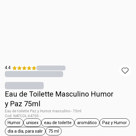
4.4
Eau de Toilette Masculino Humor
y Paz 75ml
Eau de toilette Paz y Humor masculino - 75ml
Cod. NATCOL-64750 -
Humor
unisex
eau de toilette
aromático
Paz y Humor
general.tag Humor
general.tag unisex
general.tag eau de toilette
general.tag aromático
general.ta
día a día, para salir
75 ml
general.tag día a día, para salir
general.tag 75 ml