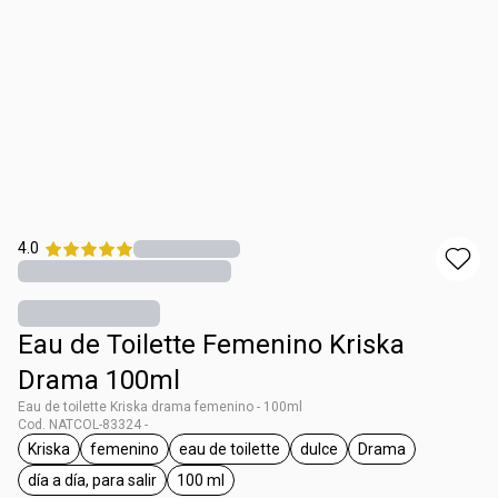
4.0
Eau de Toilette Femenino Kriska
Drama 100ml
Eau de toilette Kriska drama femenino - 100ml
Cod. NATCOL-83324 -
Kriska
femenino
eau de toilette
dulce
Drama
general.tag Kriska
general.tag femenino
general.tag eau de toilette
general.tag dulce
general.tag Dra
día a día, para salir
100 ml
general.tag día a día, para salir
general.tag 100 ml