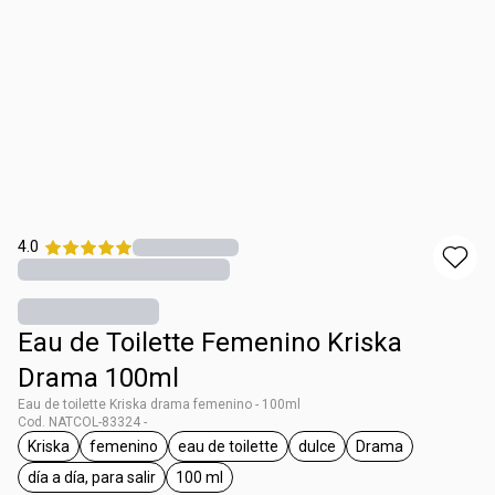
4.0
Eau de Toilette Femenino Kriska
Drama 100ml
Eau de toilette Kriska drama femenino - 100ml
Cod. NATCOL-83324 -
Kriska
femenino
eau de toilette
dulce
Drama
general.tag Kriska
general.tag femenino
general.tag eau de toilette
general.tag dulce
general.tag Dra
día a día, para salir
100 ml
general.tag día a día, para salir
general.tag 100 ml