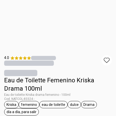
4.0
Eau de Toilette Femenino Kriska
Drama 100ml
Eau de toilette Kriska drama femenino - 100ml
Cod. NATCOL-83324 -
Kriska
femenino
eau de toilette
dulce
Drama
general.tag Kriska
general.tag femenino
general.tag eau de toilette
general.tag dulce
general.tag Dra
día a día, para salir
general.tag día a día, para salir