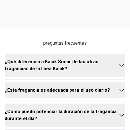
preguntas frecuentes
¿Qué diferencia a Kaiak Sonar de las otras
fragancias de la línea Kaiak?
¿Esta fragancia es adecuada para el uso diario?
Kaiak Sonar incorpora la exclusiva tecnología
VibraScent, que traduce sonidos y colores en
fragancias, ofreciendo una experiencia olfativa única
¿Cómo puedo potenciar la duración de la fragancia
y sensorialmente innovadora
Sí, la combinación de notas frescas y florales hace
durante el día?
de Kaiak Sonar una excelente elección para el uso
diario, ya sea para compromisos o momentos de