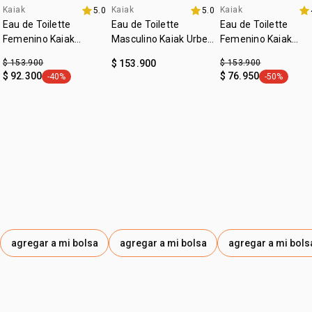
Kaiak
Kaiak
Kaiak
5.0
5.0
promo imperdible
4u al 40%
fecha dupla
Eau de Toilette
Eau de Toilette
Eau de Toilette
Femenino Kaiak
Masculino Kaiak Urbe
Femenino Kaiak
Clásico 100ml
100ml
Aventura 100ml
$ 153.900
$ 153.900
$ 153.900
$ 92.300
$ 76.950
-40%
-50%
general.tag -40%
general.tag
agregar a mi bolsa
agregar a mi bolsa
agregar a mi bols