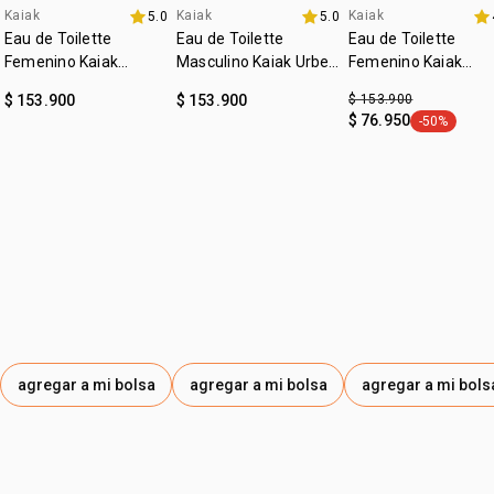
Kaiak
Kaiak
Kaiak
5.0
5.0
4u al 40%
4u al 40%
fecha dupla
Eau de Toilette
Eau de Toilette
Eau de Toilette
Femenino Kaiak
Masculino Kaiak Urbe
Femenino Kaiak
Clásico 100ml
100ml
Aventura 100ml
$ 153.900
$ 153.900
$ 153.900
$ 76.950
-50%
general.tag
agregar a mi bolsa
agregar a mi bolsa
agregar a mi bols