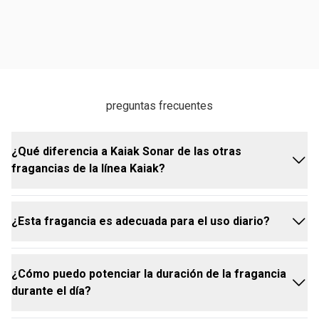
preguntas frecuentes
¿Qué diferencia a Kaiak Sonar de las otras
fragancias de la línea Kaiak?
¿Esta fragancia es adecuada para el uso diario?
Kaiak Sonar incorpora la exclusiva tecnología
VibraScent, que traduce sonidos y colores en
fragancias, ofreciendo una experiencia olfativa única
¿Cómo puedo potenciar la duración de la fragancia
y sensorialmente innovadora
Sí, la combinación de notas frescas y florales hace
durante el día?
de Kaiak Sonar una excelente elección para el uso
diario, ya sea para compromisos o momentos de