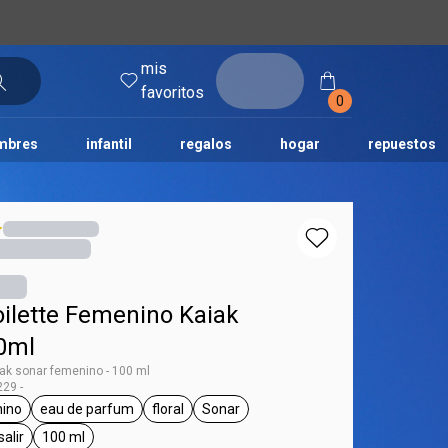
mis
entrar
favoritos
0
mbres
infantil
regalos
hogar
repuestos
tododia
una
humor
oilette Femenino Kaiak
0ml
iak sonar femenino - 100 ml
29 -
ino
eau de parfum
floral
Sonar
 Kaiak
eneral.tag femenino
general.tag eau de parfum
general.tag floral
general.tag Sonar
salir
100 ml
l.tag día a día, para salir
general.tag 100 ml