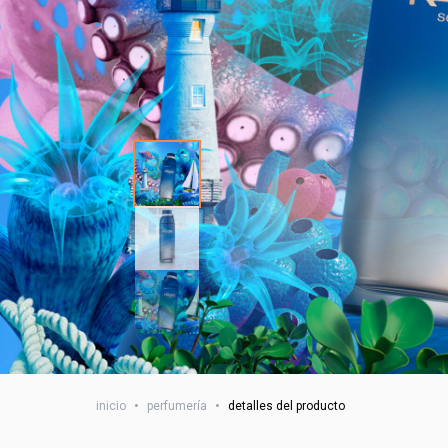
inicio
•
perfumería
•
detalles del producto