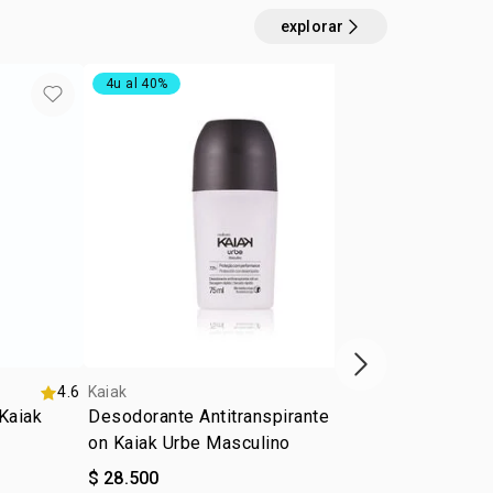
explorar
4u al 40%
exclusivo on
próximo item
4.6
Kaiak
Kaiak
Kaiak
Desodorante Antitranspirante Roll-
Eau de toile
on Kaiak Urbe Masculino
femenino 2
$ 28.500
$ 61.500