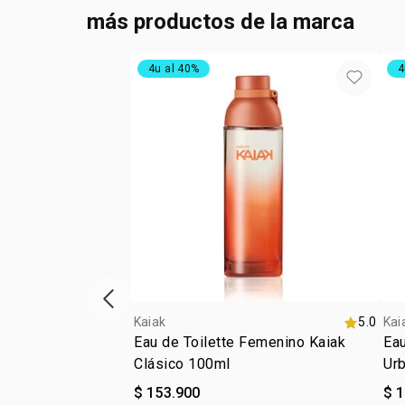
más productos de la marca
4u al 40%
4
ítem anterior
Kaiak
5.0
Kai
Eau de Toilette Femenino Kaiak
Eau
Clásico 100ml
Ur
$ 153.900
$ 