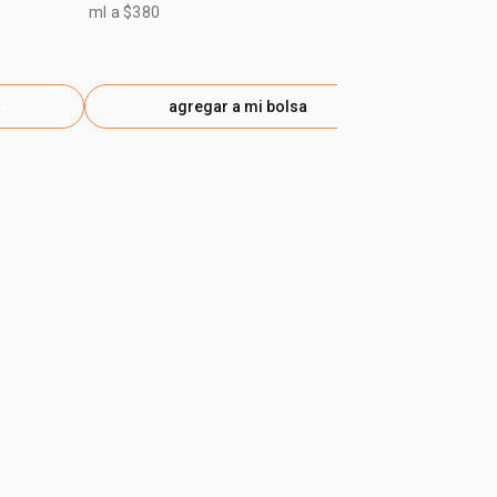
$ 46.100
-25
ml a $380
gen
a
agregar a mi bolsa
ag