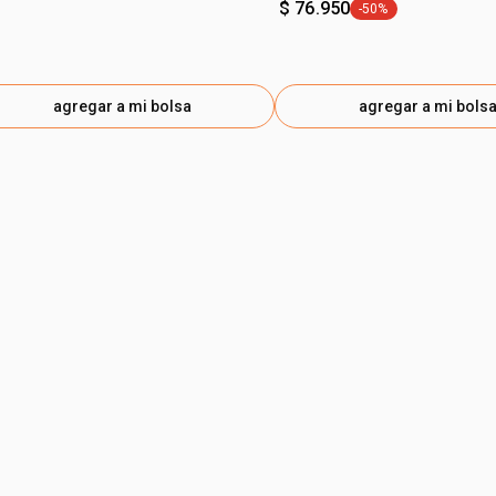
$ 76.950
-50%
general.tag -50%
agregar a mi bolsa
agregar a mi bols