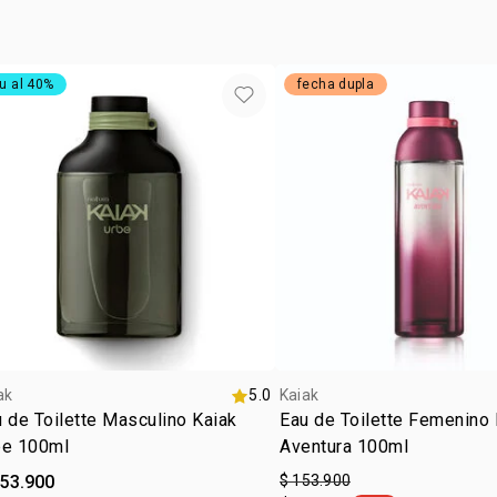
u al 40%
fecha dupla
ak
5.0
Kaiak
 de Toilette Masculino Kaiak
Eau de Toilette Femenino 
be 100ml
Aventura 100ml
153.900
$ 153.900