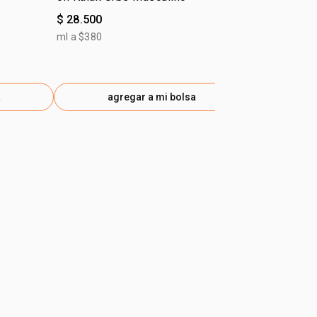
$ 28.500
$ 61.500
$ 46.100
-25
ml a $380
gen
a
agregar a mi bolsa
ag