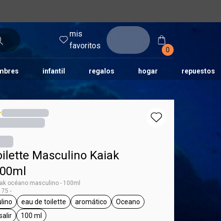
mis
entrar
favoritos
0
mbres
infantil
regalos
hogar
repuestos
tododia
una
humor
ilette Masculino Kaiak
100ml
aiak océano masculino - 100ml
75 -
lino
eau de toilette
aromático
Oceano
 Kaiak
eneral.tag masculino
general.tag eau de toilette
general.tag aromático
general.tag Oceano
salir
100 ml
l.tag día a día, para salir
general.tag 100 ml