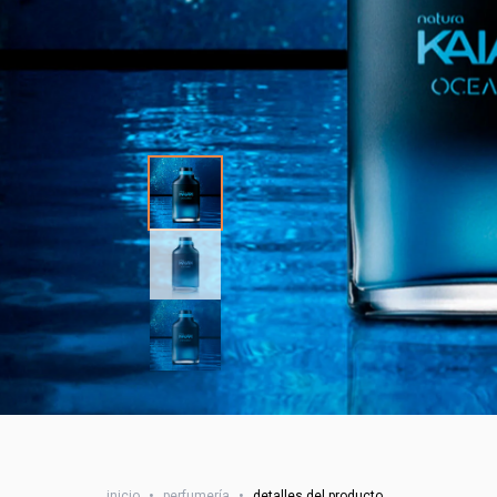
inicio
•
perfumería
•
detalles del producto