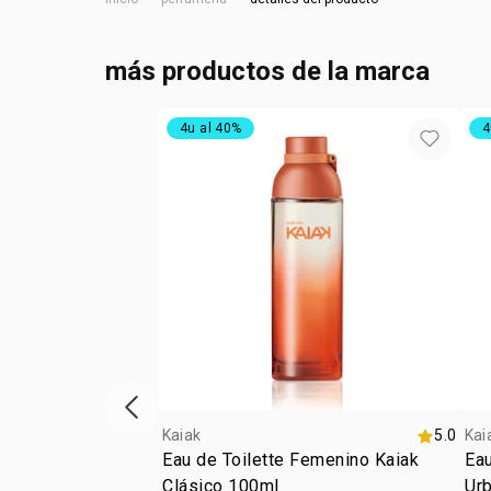
más productos de la marca
4u al 40%
4
ítem anterior
Kaiak
5.0
Kai
Eau de Toilette Femenino Kaiak
Eau
Clásico 100ml
Ur