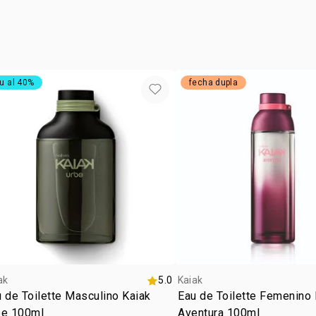
BENZOATE, 
• libre de cr
GERANIOL, 
• vegano
2, CI 42090
• ocasión: dí
CHLORIDE, 
u al 40%
fecha dupla
ak
5.0
Kaiak
 de Toilette Masculino Kaiak
Eau de Toilette Femenino 
be 100ml
Aventura 100ml