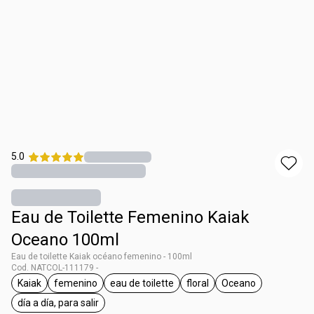
5.0
Eau de Toilette Femenino Kaiak
Oceano 100ml
Eau de toilette Kaiak océano femenino - 100ml
Cod. NATCOL-111179 -
Kaiak
femenino
eau de toilette
floral
Oceano
general.tag Kaiak
general.tag femenino
general.tag eau de toilette
general.tag floral
general.tag Oce
día a día, para salir
general.tag día a día, para salir