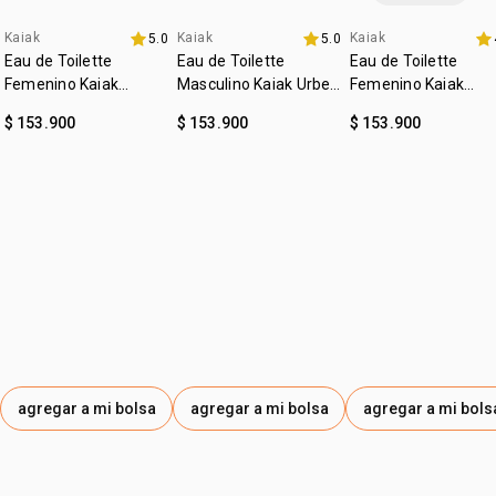
miembros de la "Associação das Erveiras e Erveiros de
Ver-o-Peso" y de la "Associação de Produtores de Boa
Kaiak
Kaiak
Kaiak
5.0
5.0
4u al 40%
4u al 40%
4u al 40%
Vista (APOBV)".
Eau de Toilette
Eau de Toilette
Eau de Toilette
*las imágenes son ilustrativas, este producto esta en una
Femenino Kaiak
Masculino Kaiak Urbe
Femenino Kaiak
posición frontal. el contenido de cada producto es el
Clásico 100ml
100ml
Aventura 100ml
$ 153.900
$ 153.900
$ 153.900
indicado en su descripción
agregar a mi bolsa
agregar a mi bolsa
agregar a mi bols