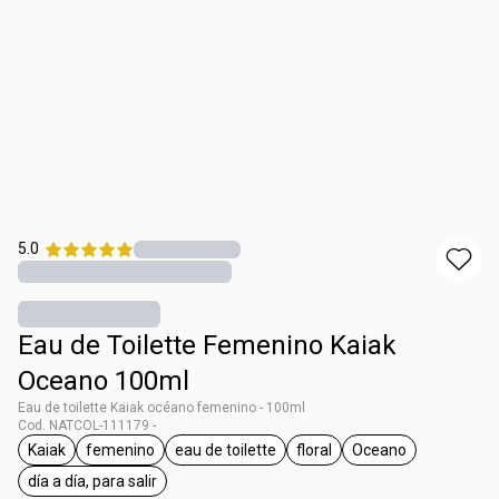
5.0
Eau de Toilette Femenino Kaiak
Oceano 100ml
Eau de toilette Kaiak océano femenino - 100ml
Cod. NATCOL-111179 -
Kaiak
femenino
eau de toilette
floral
Oceano
general.tag Kaiak
general.tag femenino
general.tag eau de toilette
general.tag floral
general.tag Oce
día a día, para salir
general.tag día a día, para salir