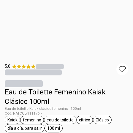
5.0
Eau de Toilette Femenino Kaiak
Clásico 100ml
Eau de toilette Kaiak clásico femenino - 100ml
Cod. NATCOL-111176 -
Kaiak
femenino
eau de toilette
cítrico
Clásico
general.tag Kaiak
general.tag femenino
general.tag eau de toilette
general.tag cítrico
general.tag Clás
día a día, para salir
100 ml
general.tag día a día, para salir
general.tag 100 ml