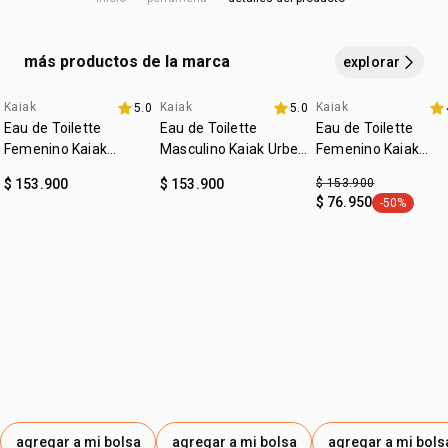
HYDROXYCITRONELLAL, BENZYL BENZOATE, COUMARIN,
CITRAL, CITRONELLOL, GERANIOL, BENZYL ALCOHOL,
DENATONIUM BENZOATE.
más productos de la marca
explorar
Kaiak
Kaiak
Kaiak
5.0
5.0
4u al 40%
4u al 40%
fecha dupla
Eau de Toilette
Eau de Toilette
Eau de Toilette
Femenino Kaiak
Masculino Kaiak Urbe
Femenino Kaiak
Clásico 100ml
100ml
Aventura 100ml
$ 153.900
$ 153.900
$ 153.900
$ 76.950
-50%
general.tag
agregar a mi bolsa
agregar a mi bolsa
agregar a mi bols