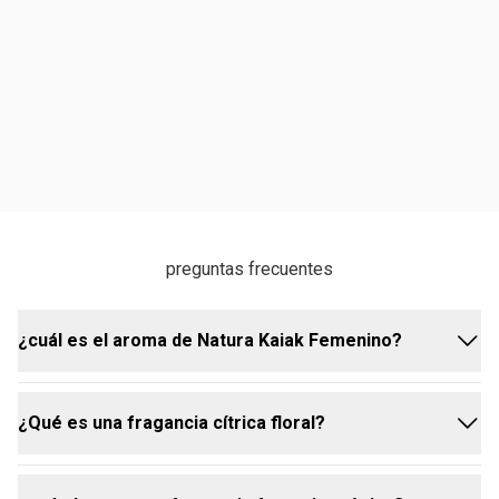
preguntas frecuentes
¿cuál es el aroma de Natura Kaiak Femenino?
¿Qué es una fragancia cítrica floral?
Natura Kaiak Femenino es una fragancia cítrica floral
moderada que comienza con una explosión vibrante
de bergamota, manzana y naranja. estas notas