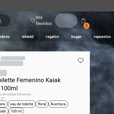
mis
entrar
favoritos
0
mbres
infantil
regalos
hogar
repuestos
tododia
una
humor
oilette Femenino Kaiak
 100ml
u de toilette femenina
77 -
ino
eau de toilette
floral
Aventura
 Kaiak
eneral.tag femenino
general.tag eau de toilette
general.tag floral
general.tag Aventura
salir
100 ml
l.tag día a día, para salir
general.tag 100 ml