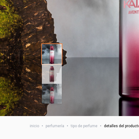
inicio
•
perfumería
•
tipo de perfume
•
detalles del product