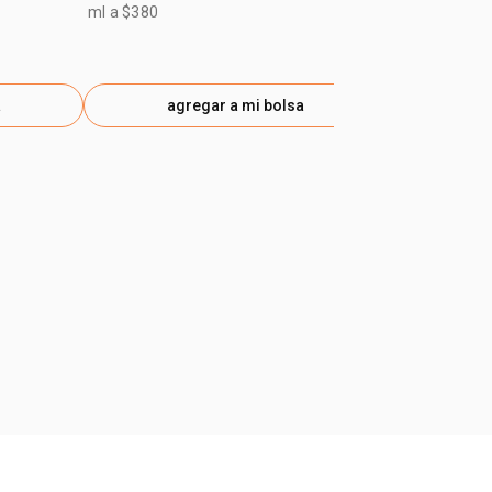
$ 46.100
-25
ml a $380
gen
a
agregar a mi bolsa
ag