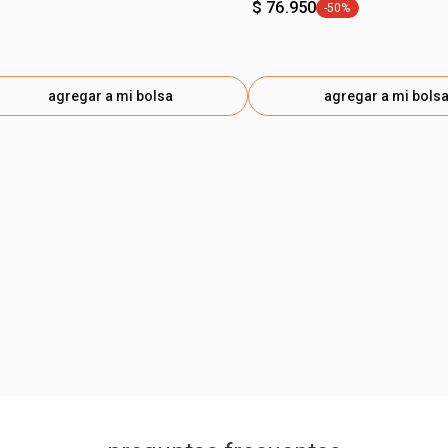
$ 76.950
-50%
general.tag -50%
agregar a mi bolsa
agregar a mi bols