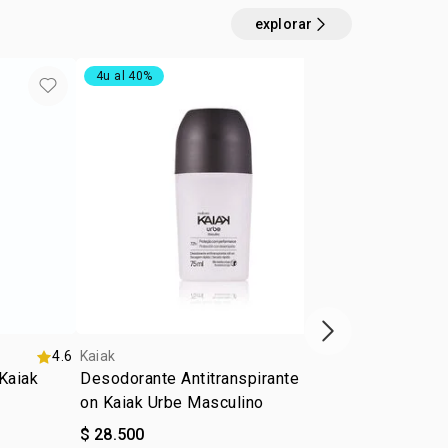
:
n
día a día, para salir
explorar
:
ilia
acuoso
4u al 40%
exclusivo on
próximo item
4.6
Kaiak
Kaiak
Kaiak
Desodorante Antitranspirante Roll-
Eau de toile
on Kaiak Urbe Masculino
femenino 2
$ 28.500
$ 61.500