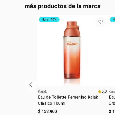
más productos de la marca
4u al 40%
4
ítem anterior
Kaiak
5.0
Kai
Eau de Toilette Femenino Kaiak
Eau
Clásico 100ml
Ur
$ 153.900
$ 