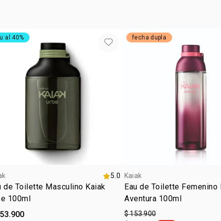
ocasió
subfam
u al 40%
fecha dupla
ak
5.0
Kaiak
 de Toilette Masculino Kaiak
Eau de Toilette Femenino 
be 100ml
Aventura 100ml
153.900
$ 153.900