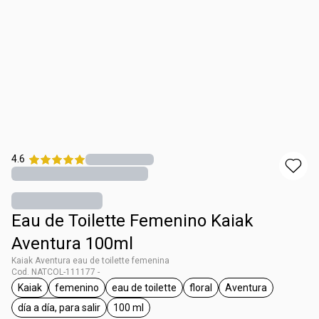
4.6
Eau de Toilette Femenino Kaiak
Aventura 100ml
Kaiak Aventura eau de toilette femenina
Cod. NATCOL-111177 -
Kaiak
femenino
eau de toilette
floral
Aventura
general.tag Kaiak
general.tag femenino
general.tag eau de toilette
general.tag floral
general.tag Ave
día a día, para salir
100 ml
general.tag día a día, para salir
general.tag 100 ml