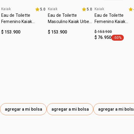
ocasión
día a día, para salir
:
Kaiak
Kaiak
Kaiak
subfamilia
5.0
acuoso
5.0
4u al 40%
4u al 40%
fecha dupla
Eau de Toilette
Eau de Toilette
Eau de Toilette
Femenino Kaiak
Masculino Kaiak Urbe
Femenino Kaiak
Clásico 100ml
100ml
Aventura 100ml
$ 153.900
$ 153.900
$ 153.900
$ 76.950
-50%
general.tag
agregar a mi bolsa
agregar a mi bolsa
agregar a mi bols