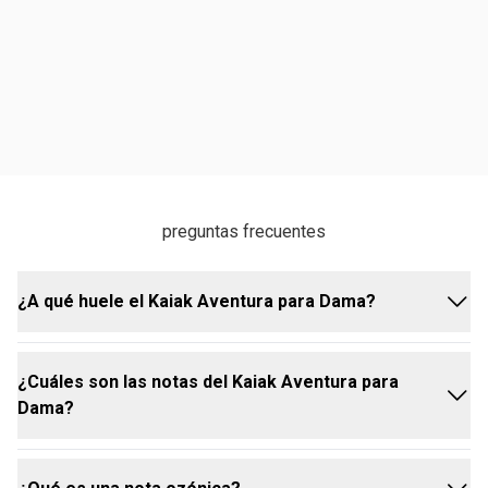
preguntas frecuentes
¿A qué huele el Kaiak Aventura para Dama?
¿Cuáles son las notas del Kaiak Aventura para
El Kaiak Aventura para Dama es una fragancia
Dama?
acuosa moderada que evoca la agitación de los
rápidos, combinando perfectamente elementos de
agua, sol y bosque. Sus notas acuosas y verdes se