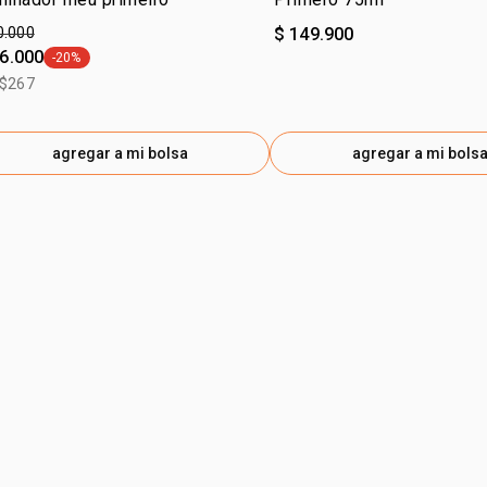
0.000
$ 149.900
16.000
-20%
general.tag -20%
 $267
agregar a mi bolsa
agregar a mi bols