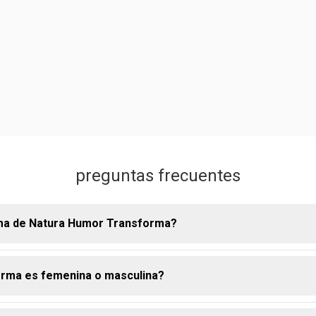
preguntas frecuentes
oma de Natura Humor Transforma?
rma es femenina o masculina?
rma es una fragancia amaderada, especiada y frutal que celebra 