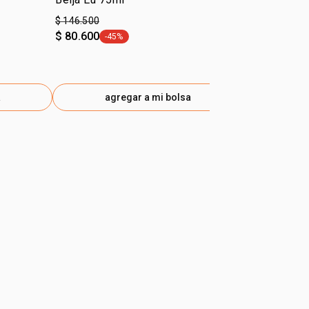
$ 146.500
$ 146.500
$ 80.600
$ 80.600
-45%
-45
general.tag -45%
gen
a
agregar a mi bolsa
ag