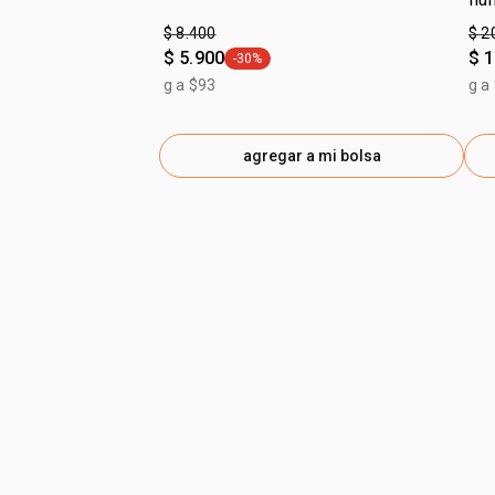
$ 8.400
$ 2
$ 5.900
$ 
-30%
general.tag -30%
g a $93
g a
agregar a mi bolsa