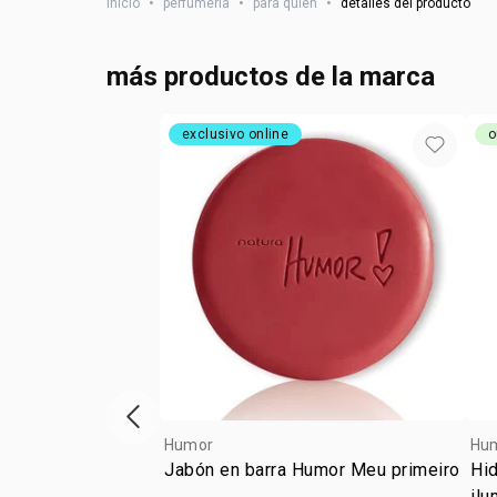
inicio
•
perfumería
•
para quién
•
detalles del producto
más productos de la marca
exclusivo online
o
ítem anterior
Humor
Hu
Jabón en barra Humor Meu primeiro
Hid
ilu