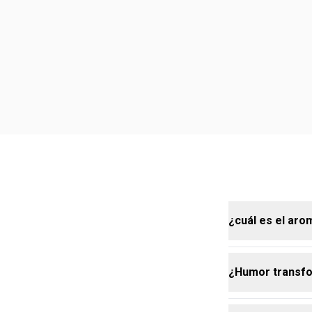
¿cuál es el ar
¿Humor transfo
Humor transfo
y la belleza.