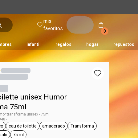
mis
entrar
favoritos
0
mbres
infantil
regalos
hogar
repuestos
tododia
una
humor
oilette unisex Humor
ma 75ml
umor transforma unisex - 75ml
48 -
ex
eau de toilette
amaderado
Transforma
g Humor
eneral.tag unisex
general.tag eau de toilette
general.tag amaderado
general.tag Transforma
salir
75 ml
l.tag día a día, para salir
general.tag 75 ml