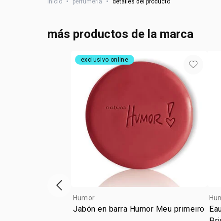
inicio
•
perfumería
•
detalles del producto
más productos de la marca
exclusivo online
ítem anterior
Humor
Hu
Jabón en barra Humor Meu primeiro
Ea
Pr