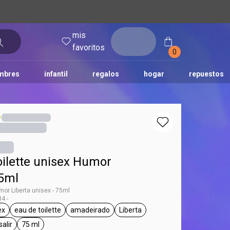
mis
entrar
favoritos
0
mbres
infantil
regalos
hogar
repuestos
tododia
una
humor
oilette unisex Humor
75ml
mor Liberta unisex - 75ml
4 -
ex
eau de toilette
amadeirado
Liberta
g Humor
eneral.tag unisex
general.tag eau de toilette
general.tag amadeirado
general.tag Liberta
salir
75 ml
l.tag día a día, para salir
general.tag 75 ml