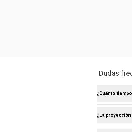
Dudas frec
¿Cuánto tiempo 
¿La proyección 
La duración e
horas, depend
aconsejamos hi