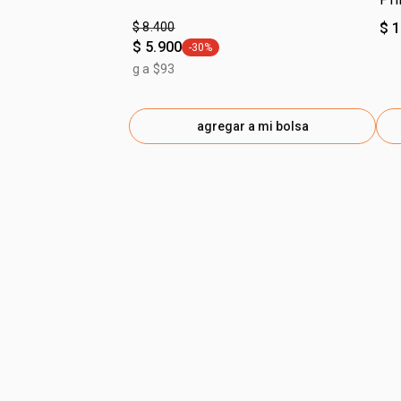
$ 8.400
$ 
$ 5.900
-30%
general.tag -30%
g a $93
agregar a mi bolsa