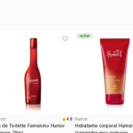
siguen sien
ISOEUGENO
cruelty
BENZOATE.
vegan
ocasió
tipo de
outlet
subfam
textur
zona d
mor
4.8
Humor
u de Toilette Femenino Humor
Hidratante corporal Humor
imero 75ml
iluminador meu primeiro