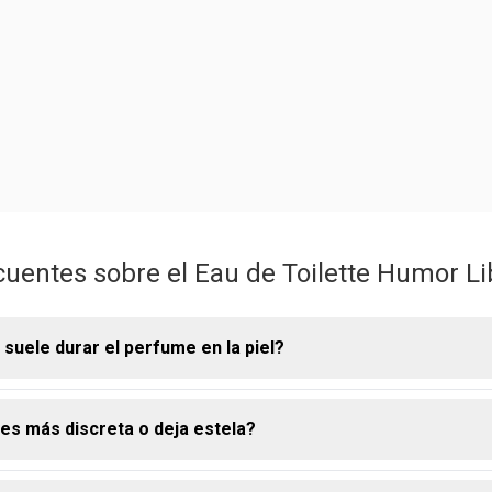
uentes sobre el Eau de Toilette Humor L
suele durar el perfume en la piel?
es más discreta o deja estela?
n la piel de nuestro Eau de Toilette Humor Liberta puede variar en
iendo de tu tipo de piel y la química corporal. Para prolongar es
dratar bien la piel antes de aplicarlo.