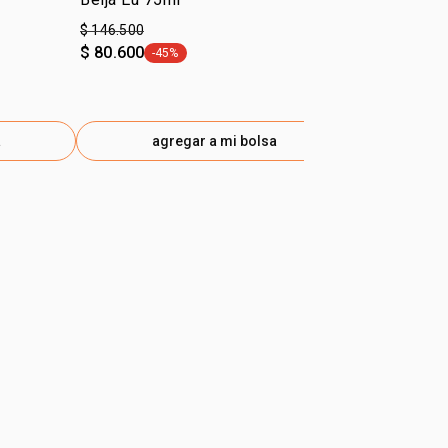
$ 146.500
$ 146.500
$ 80.600
$ 80.600
-45%
-45
general.tag -45%
gen
a
agregar a mi bolsa
ag