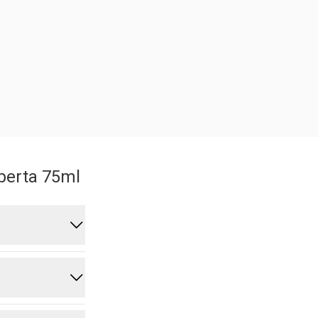
iberta 75ml
tre 4 y 6
te aroma, te