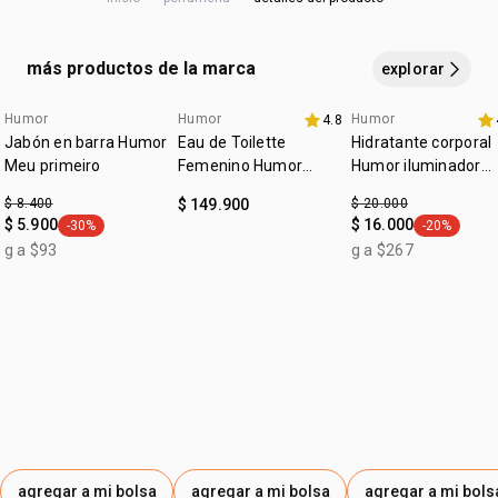
agotar existencias. El contenido, la fórmula y la calidad del
CITRAL, ISOEUGENOL, ALPHA-ISOMETHYL IONONE,
cruelty free
producto siguen siendo exactamente los mismos.
DENATONIUM BENZOATE.
vegano
más productos de la marca
explorar
:
ocasión
día a día, para salir
Humor
Humor
Humor
4.8
exclusivo online
outlet
:
tipo de piel
todo tipo de piel
Jabón en barra Humor
Eau de Toilette
Hidratante corporal
:
subfamilia
frutal
Meu primeiro
Femenino Humor
Humor iluminador
Primero 75ml
meu primeiro
:
textura
líquida
$ 8.400
$ 149.900
$ 20.000
$ 5.900
$ 16.000
-30%
-20%
general.tag -30%
:
general.tag
zona de aplicación
cuerpo
g a $93
g a $267
agregar a mi bolsa
agregar a mi bolsa
agregar a mi bols