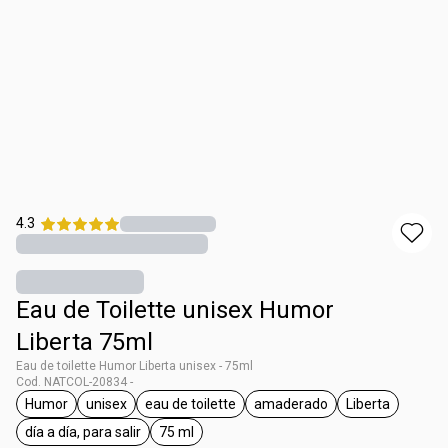
4.3
Eau de Toilette unisex Humor
Liberta 75ml
Eau de toilette Humor Liberta unisex - 75ml
Cod. NATCOL-20834 -
Humor
unisex
eau de toilette
amaderado
Liberta
general.tag Humor
general.tag unisex
general.tag eau de toilette
general.tag amaderado
general.tag L
día a día, para salir
75 ml
general.tag día a día, para salir
general.tag 75 ml