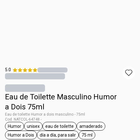
5.0
Eau de Toilette Masculino Humor
a Dois 75ml
Eau de toilette Humor a dois masculino - 75ml
Cod. NATCOL-64748 -
Humor
unisex
eau de toilette
amaderado
general.tag Humor
general.tag unisex
general.tag eau de toilette
general.tag amaderado
Humor a Dois
día a día, para salir
75 ml
general.tag Humor a Dois
general.tag día a día, para salir
general.tag 75 ml