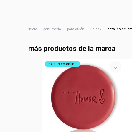
inicio
•
perfumería
•
para quién
•
unisex
•
detalles del p
más productos de la marca
exclusivo online