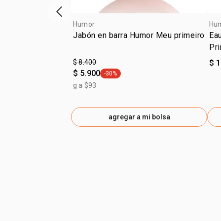
ítem anterior
Humor
Hu
Jabón en barra Humor Meu primeiro
Ea
Pr
$ 8.400
$ 
$ 5.900
-30%
general.tag -30%
g a $93
agregar a mi bolsa