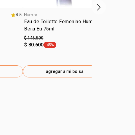
próximo item
4.5
Humor
4.5
Humor
Eau de Toilette Femenino Humor
Eau de Toil
Beija Eu 75ml
Me Beija 75
$ 146.500
$ 146.500
$ 80.600
$ 80.600
-45%
-45
general.tag -45%
gen
a
agregar a mi bolsa
ag