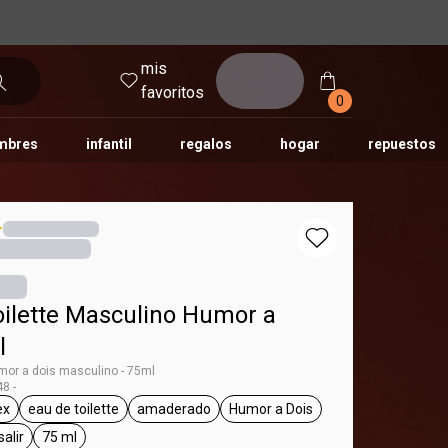
mis
entrar
favoritos
0
mbres
infantil
regalos
hogar
repuestos
tododia
una
humor
oilette Masculino Humor a
l
umor a dois masculino - 75ml
8 -
ex
eau de toilette
amaderado
Humor a Dois
g Humor
eneral.tag unisex
general.tag eau de toilette
general.tag amaderado
general.tag Humor a Dois
salir
75 ml
l.tag día a día, para salir
general.tag 75 ml