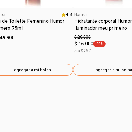
mor
4.8
Humor
u de Toilette Femenino Humor
Hidratante corporal Humor
imero 75ml
iluminador meu primeiro
149.900
$ 20.000
$ 16.000
-20%
general.tag -20%
g a $267
agregar a mi bolsa
agregar a mi bols