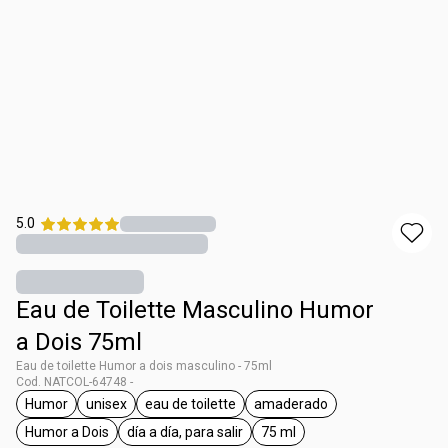
5.0
Eau de Toilette Masculino Humor
a Dois 75ml
Eau de toilette Humor a dois masculino - 75ml
Cod. NATCOL-64748 -
Humor
unisex
eau de toilette
amaderado
general.tag Humor
general.tag unisex
general.tag eau de toilette
general.tag amaderado
Humor a Dois
día a día, para salir
75 ml
general.tag Humor a Dois
general.tag día a día, para salir
general.tag 75 ml