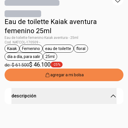
Eau de toilette Kaiak aventura
femenino 25ml
Eau de toilette femenino Kaiak aventura - 25ml
Cod. NATCOL-170509 -
Kaiak
Femenino
eau de toilette
floral
general.tag Kaiak
general.tag Femenino
general.tag eau de toilette
general.tag floral
día a día, para salir
25ml
general.tag día a día, para salir
general.tag 25ml
$ 46.100
de: $ 61.500
-25%
general.tag -25%
agregar a mi bolsa
descripción
KAIAK AVENT FEM EDT 25ML LTM