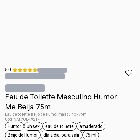
5.0
Eau de Toilette Masculino Humor
Me Beija 75ml
Eau de toilette Beijo de Humor mascuino - 75ml
Cod. NATCOL-1921 -
Humor
unisex
eau de toilette
amaderado
general.tag Humor
general.tag unisex
general.tag eau de toilette
general.tag amaderado
Beijo de Humor
día a día, para salir
75 ml
general.tag Beijo de Humor
general.tag día a día, para salir
general.tag 75 ml