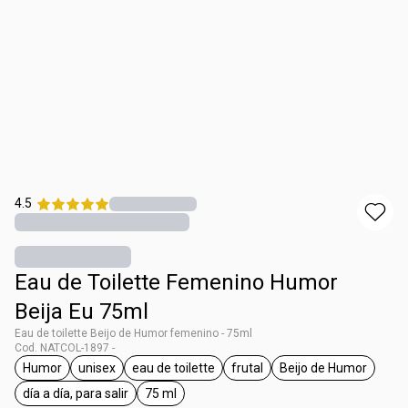
4.5
Eau de Toilette Femenino Humor
Beija Eu 75ml
Eau de toilette Beijo de Humor femenino - 75ml
Cod. NATCOL-1897 -
Humor
unisex
eau de toilette
frutal
Beijo de Humor
general.tag Humor
general.tag unisex
general.tag eau de toilette
general.tag frutal
general.tag Be
día a día, para salir
75 ml
general.tag día a día, para salir
general.tag 75 ml