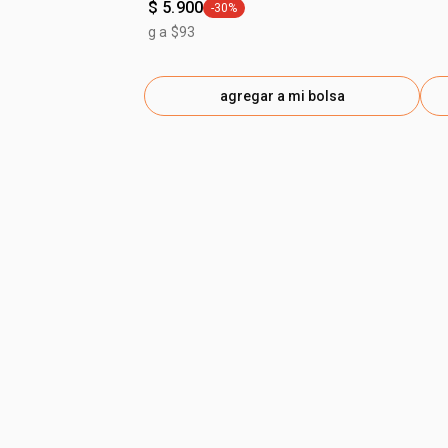
$ 5.900
-30%
general.tag -30%
g a $93
agregar a mi bolsa