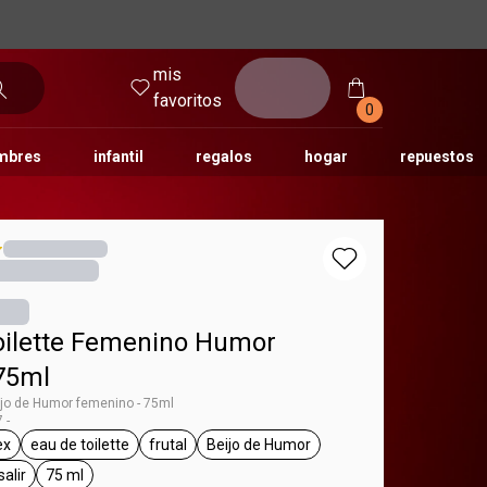
mis
entrar
favoritos
0
mbres
infantil
regalos
hogar
repuestos
tododia
una
humor
oilette Femenino Humor
 75ml
eijo de Humor femenino - 75ml
 -
ex
eau de toilette
frutal
Beijo de Humor
g Humor
eneral.tag unisex
general.tag eau de toilette
general.tag frutal
general.tag Beijo de Humor
salir
75 ml
l.tag día a día, para salir
general.tag 75 ml