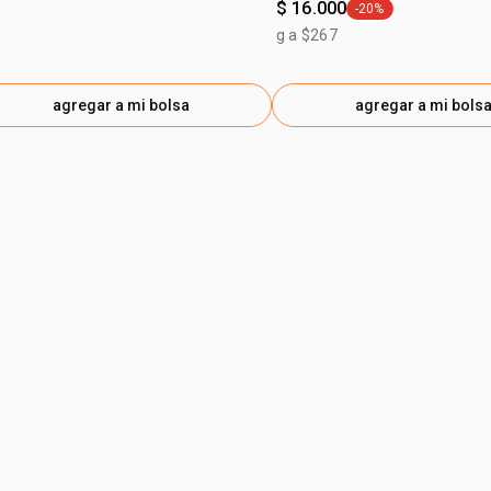
$ 16.000
-20%
general.tag -20%
g a $267
agregar a mi bolsa
agregar a mi bols