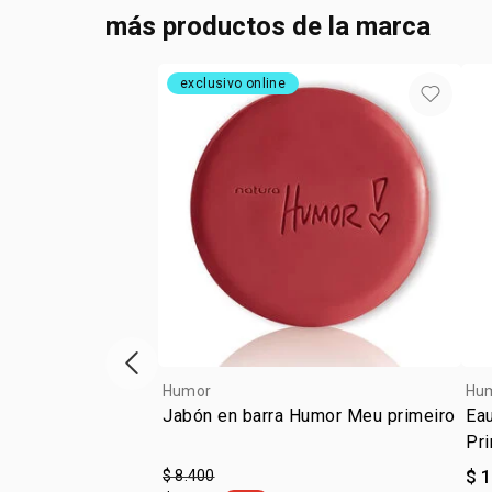
más productos de la marca
exclusivo online
ítem anterior
Humor
Hu
Jabón en barra Humor Meu primeiro
Ea
Pr
$ 8.400
$ 