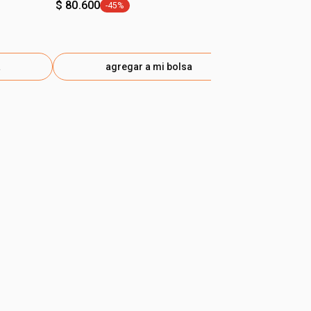
$ 80.600
$ 80.600
-45%
-45
general.tag -45%
gen
a
agregar a mi bolsa
ag