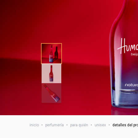
inicio
•
perfumería
•
para quién
•
unisex
•
detalles del p