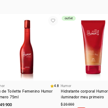
Es posible 
no cont
hasta agota
cruelty
El contenid
variar. El 
vegan
outlet
ocasió
tipo de
subfam
textur
zona d
mor
4.8
Humor
u de Toilette Femenino Humor
Hidratante corporal Humor
imero 75ml
iluminador meu primeiro
149.900
$ 20.000