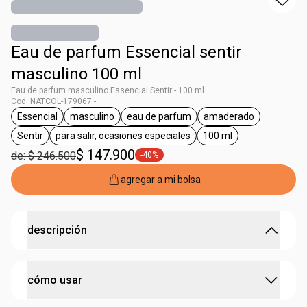
Eau de parfum Essencial sentir
masculino 100 ml
Eau de parfum masculino Essencial Sentir - 100 ml
Cod. NATCOL-179067 -
Essencial
masculino
eau de parfum
amaderado
general.tag Essencial
general.tag masculino
general.tag eau de parfum
general.tag amad
Sentir
para salir, ocasiones especiales
100 ml
general.tag Sentir
general.tag para salir, ocasiones especiale
general.tag 100 ml
$ 147.900
de: $ 246.500
-40%
general.tag -40%
agregar a mi bolsa
descripción
Ideal para el hombre que deja huella con cada
cómo usar
presencia.
Ideal para el hombre que deja huella con cada