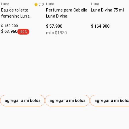
fragancia durante todo el día
Luna
Luna
Luna
5.0
exclusivo online
4u al 40%
Eau de toilette
Perfume para Cabello
Luna Divina 75 ml
femenino Luna
Luna Divina
Liberdade
$ 159.900
$ 57.900
$ 164.900
$ 63.960
-60%
ml a $1930
general.tag -60%
agregar a mi bolsa
agregar a mi bolsa
agregar a mi bols