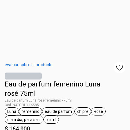
evaluar sobre el producto
Eau de parfum femenino Luna
rosé 75ml
Eau de parfum Luna rosé femenino - 75ml
Cod. NATCOL-116585 -
Luna
femenino
eau de parfum
chipre
Rosé
general.tag Luna
general.tag femenino
general.tag eau de parfum
general.tag chipre
general.tag Rosé
día a día, para salir
75 ml
general.tag día a día, para salir
general.tag 75 ml
$ 164.900