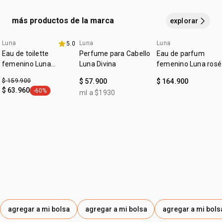
HEXYL BENZOATE, GERANIOL, DENATONIUM BENZOATE,
CI 17200, CI 60730, CI 42090, SODIUM CHLORIDE, CI 19140,
más productos de la marca
explorar
SODIUM SULFATE.
Luna
Luna
Luna
5.0
exclusivo online
4u al 40%
Eau de toilette
Perfume para Cabello
Eau de parfum
femenino Luna
Luna Divina
femenino Luna rosé
Liberdade
75ml
$ 159.900
$ 57.900
$ 164.900
$ 63.960
-60%
ml a $1930
general.tag -60%
agregar a mi bolsa
agregar a mi bolsa
agregar a mi bols