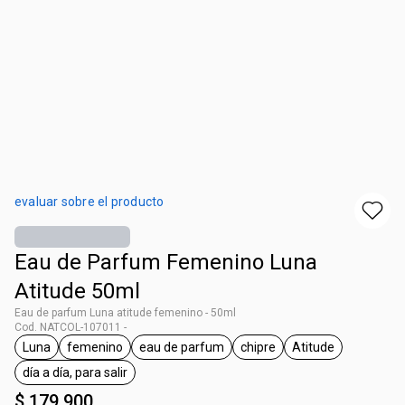
evaluar sobre el producto
Eau de Parfum Femenino Luna
Atitude 50ml
Eau de parfum Luna atitude femenino - 50ml
Cod. NATCOL-107011 -
Luna
femenino
eau de parfum
chipre
Atitude
general.tag Luna
general.tag femenino
general.tag eau de parfum
general.tag chipre
general.tag Atit
día a día, para salir
general.tag día a día, para salir
$ 179.900