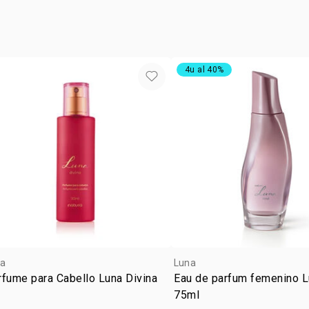
BENZOATE, 
60730, CI 4
SULFATE.
4u al 40%
a
Luna
fume para Cabello Luna Divina
Eau de parfum femenino L
75ml