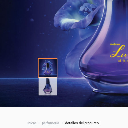
inicio
•
perfumería
•
detalles del producto