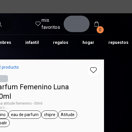
mis
entrar
favoritos
0
mbres
infantil
regalos
hogar
repuestos
tododia
una
humor
l producto
arfum Femenino Luna
50ml
a atitude femenino - 50ml
11 -
ino
eau de parfum
chipre
Atitude
 Luna
eneral.tag femenino
general.tag eau de parfum
general.tag chipre
general.tag Atitude
salir
l.tag día a día, para salir