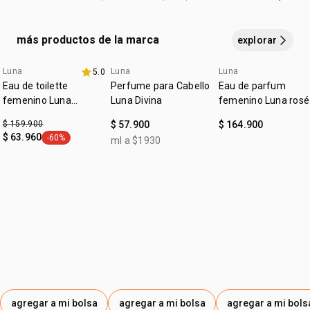
subfamilia
dulce
fragancia durante todo el día
CHLORIDE, CI 19140, SODIUM SULFATE,
HYDROXYCITRONELLAL, BENZYL SALICYLATE, LINALOOL,
más productos de la marca
explorar
LIMONENE, GERANIOL, CITRONELLOL, ALPHA-ISOMETHYL
IONONE, COUMARIN, CINNAMYL ALCOHOL, CITRAL.
Luna
Luna
Luna
5.0
exclusivo online
4u al 40%
Eau de toilette
Perfume para Cabello
Eau de parfum
femenino Luna
Luna Divina
femenino Luna rosé
Liberdade
75ml
$ 159.900
$ 57.900
$ 164.900
$ 63.960
-60%
ml a $1930
general.tag -60%
agregar a mi bolsa
agregar a mi bolsa
agregar a mi bols