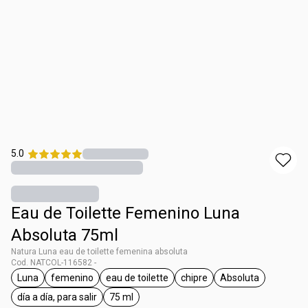
5.0
Eau de Toilette Femenino Luna
Absoluta 75ml
Natura Luna eau de toilette femenina absoluta
Cod. NATCOL-116582 -
Luna
femenino
eau de toilette
chipre
Absoluta
general.tag Luna
general.tag femenino
general.tag eau de toilette
general.tag chipre
general.tag Abs
día a día, para salir
75 ml
general.tag día a día, para salir
general.tag 75 ml