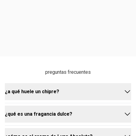
preguntas frecuentes
¿a qué huele un chipre?
¿qué es una fragancia dulce?
una fragancia chipre se caracteriza por una
estructura de notas cítricas frescas en la salida, un
corazón floral y una base de musgo de roble, pachulí