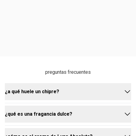
preguntas frecuentes
¿a qué huele un chipre?
¿qué es una fragancia dulce?
una fragancia chipre se caracteriza por una
estructura de notas cítricas frescas en la salida, un
corazón floral y una base de musgo de roble, pachulí