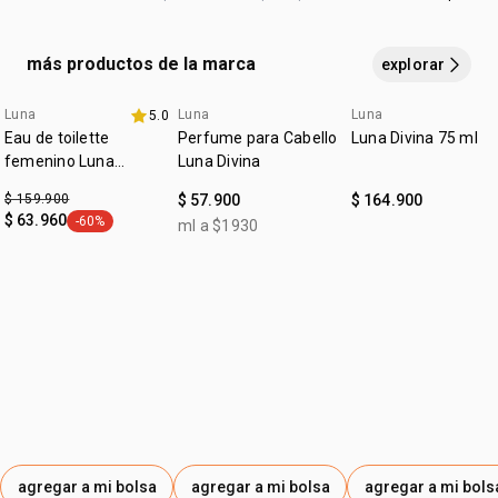
subfamilia
dulce
fragancia durante todo el día
CHLORIDE, CI 19140, SODIUM SULFATE,
HYDROXYCITRONELLAL, BENZYL SALICYLATE, LINALOOL,
más productos de la marca
explorar
LIMONENE, GERANIOL, CITRONELLOL, ALPHA-ISOMETHYL
IONONE, COUMARIN, CINNAMYL ALCOHOL, CITRAL.
Luna
Luna
Luna
5.0
exclusivo online
4u al 40%
Eau de toilette
Perfume para Cabello
Luna Divina 75 ml
femenino Luna
Luna Divina
Liberdade
$ 159.900
$ 57.900
$ 164.900
$ 63.960
-60%
ml a $1930
general.tag -60%
agregar a mi bolsa
agregar a mi bolsa
agregar a mi bols