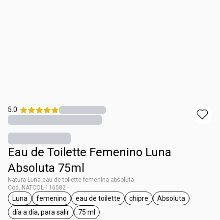
5.0
Eau de Toilette Femenino Luna
Absoluta 75ml
Natura Luna eau de toilette femenina absoluta
Cod. NATCOL-116582 -
Luna
femenino
eau de toilette
chipre
Absoluta
general.tag Luna
general.tag femenino
general.tag eau de toilette
general.tag chipre
general.tag Abs
día a día, para salir
75 ml
general.tag día a día, para salir
general.tag 75 ml