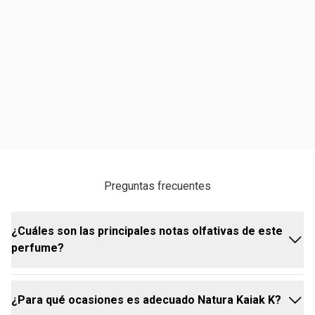
Preguntas frecuentes
¿Cuáles son las principales notas olfativas de este
perfume?
¿Para qué ocasiones es adecuado Natura Kaiak K?
Natura Kaiak K Masculino combina notas frescas de