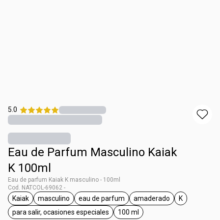
5.0
Eau de Parfum Masculino Kaiak
K 100ml
Eau de parfum Kaiak K masculino - 100ml
Cod. NATCOL-69062 -
Kaiak
masculino
eau de parfum
amaderado
K
general.tag Kaiak
general.tag masculino
general.tag eau de parfum
general.tag amadera
general.tag 
para salir, ocasiones especiales
100 ml
general.tag para salir, ocasiones especiales
general.tag 100 ml