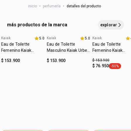
concéntrate en los puntos de pulso (muñecas, cuello,
vegano
• fondo: patchouli, ámbar, camuru, cedro
inicio
•
perfumería
•
detalles del producto
detrás de las orejas) sin frotar. la fragancia se activará con
*las imágenes son ilustrativas, este producto esta en una
:
ocasión
para salir, ocasiones especiales
posición frontal. el contenido de cada producto es el
el calor corporal, garantizando una mayor
:
subfamilia
herbal
indicado en su descripción
duraciónyintensidad a lo largo del día.
más productos de la marca
explorar
Kaiak
Kaiak
Kaiak
5.0
5.0
4u al 40%
4u al 40%
fecha dupla
Eau de Toilette
Eau de Toilette
Eau de Toilette
Femenino Kaiak
Masculino Kaiak Urbe
Femenino Kaiak
Clásico 100ml
100ml
Aventura 100ml
$ 153.900
$ 153.900
$ 153.900
$ 76.950
-50%
general.tag