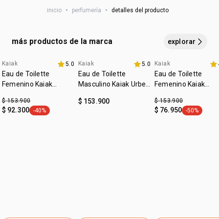
concéntrate en los puntos de pulso (muñecas, cuello,
vegano
• fondo: patchouli, ámbar, camuru, cedro
inicio
•
perfumería
•
detalles del producto
detrás de las orejas) sin frotar. la fragancia se activará con
*las imágenes son ilustrativas, este producto esta en una
:
ocasión
para salir, ocasiones especiales
posición frontal. el contenido de cada producto es el
el calor corporal, garantizando una mayor
:
subfamilia
herbal
indicado en su descripción
duraciónyintensidad a lo largo del día.
más productos de la marca
explorar
Kaiak
Kaiak
Kaiak
5.0
5.0
promo imperdible
4u al 40%
fecha dupla
Eau de Toilette
Eau de Toilette
Eau de Toilette
Femenino Kaiak
Masculino Kaiak Urbe
Femenino Kaiak
Clásico 100ml
100ml
Aventura 100ml
$ 153.900
$ 153.900
$ 153.900
$ 92.300
$ 76.950
-40%
-50%
general.tag -40%
general.tag