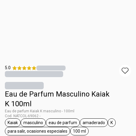
5.0
Eau de Parfum Masculino Kaiak
K 100ml
Eau de parfum Kaiak K masculino - 100ml
Cod. NATCOL-69062 -
Kaiak
masculino
eau de parfum
amaderado
K
general.tag Kaiak
general.tag masculino
general.tag eau de parfum
general.tag amadera
general.tag 
para salir, ocasiones especiales
100 ml
general.tag para salir, ocasiones especiales
general.tag 100 ml