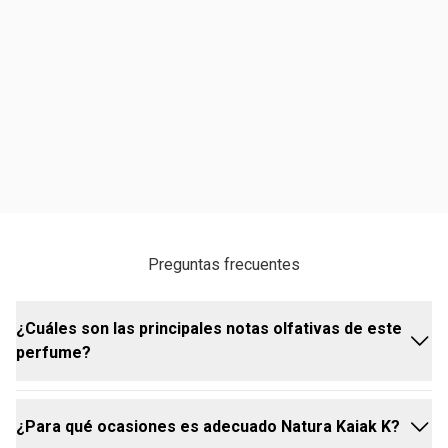
Preguntas frecuentes
¿Cuáles son las principales notas olfativas de este
perfume?
¿Para qué ocasiones es adecuado Natura Kaiak K?
Natura Kaiak K Masculino combina notas frescas de