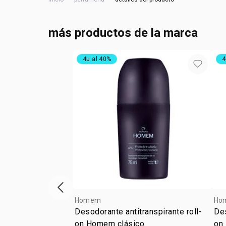
más productos de la marca
4u al 40%
4
ítem anterior
Homem
Ho
Desodorante antitranspirante roll-
Des
on Homem clásico
on