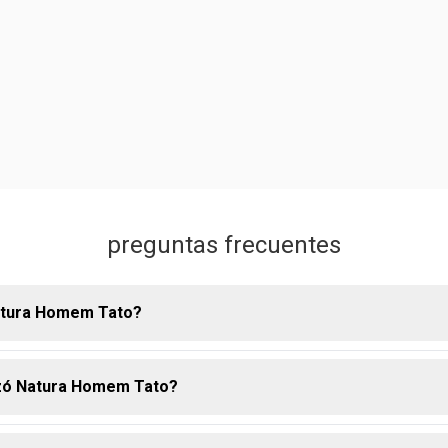
preguntas frecuentes
atura Homem Tato?
zó Natura Homem Tato?
 Tato tiene un aroma único, marcado por un intenso acorde ama
s de salida de pimienta negra, azafrán y pataqueira; y notas de 
 cashmeran y pachuli.