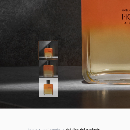
inicio
•
perfumería
•
detalles del producto