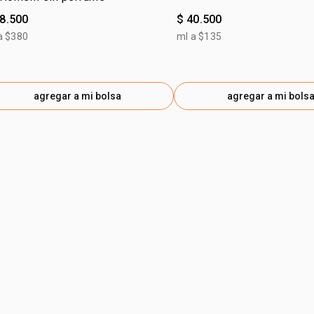
28.500
$ 40.500
a $380
ml a $135
agregar a mi bolsa
agregar a mi bols