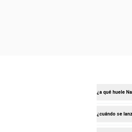
¿a qué huele N
¿cuándo se lan
Natura Homem
presenta nota
iris, sándalo,