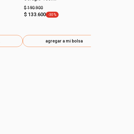
$ 190.900
$ 170.900
$ 133.600
-30%
general.tag -30%
a
agregar a mi bolsa
ag