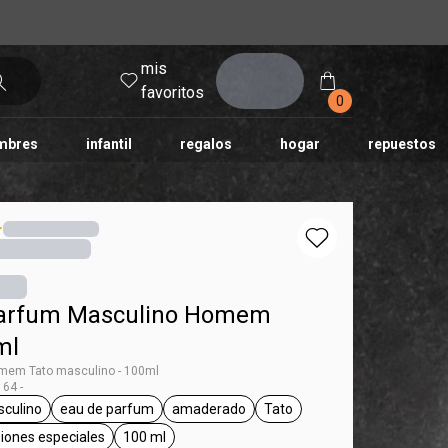
mis
entrar
favoritos
0
mbres
infantil
regalos
hogar
repuestos
tododia
una
humor
Parfum Masculino Homem
ml
mem Tato masculino - 100ml
64 -
culino
eau de parfum
amaderado
Tato
ag Homem
general.tag masculino
general.tag eau de parfum
general.tag amaderado
general.tag Tato
asiones especiales
100 ml
general.tag para salir, ocasiones especiales
general.tag 100 ml