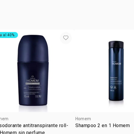
DIETHYLAM
*en el desar
CITRONELLO
conocimiento
ALPHA-ISOM
breu-branco,
integrantes 
MYRISTATE,
comunidad d
14700, SOD
productores
u al 40%
mem
Homem
odorante antitranspirante roll-
Shampoo 2 en 1 Homem
 Homem sin perfume