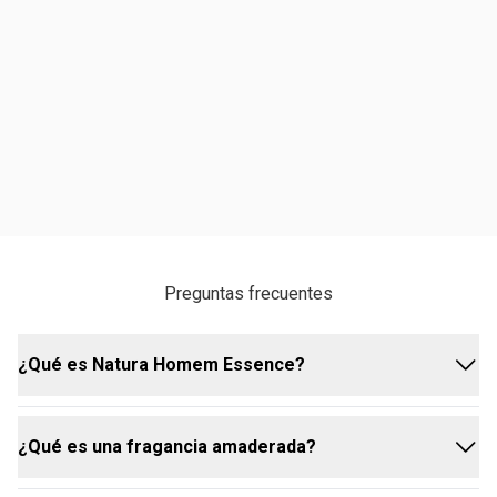
Preguntas frecuentes
¿Qué es Natura Homem Essence?
¿Qué es una fragancia amaderada?
Natura Homem Essence Deo Parfum encapsula la
esencia del hombre moderno y está entre las