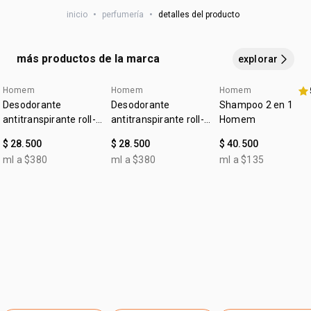
pero para aprovechar el potencial de esta fragancia dulce
marcada
inicio
•
perfumería
•
detalles del producto
moderada, aplique en las muñecas, cuello y detrás de las
• salida: bergamota, jengibre, pomelo y limón
orejas, permitiendo que el aroma se desarrolle a lo largo
• cuerpo: pimienta negra, violeta, cardamomo, canela y
coriandro
del día.
más productos de la marca
explorar
• fondo: pachulí, ámbar, madera guayaco, cashmeran y
cedro
Homem
Homem
Homem
4u al 40%
4u al 40%
Desodorante
Desodorante
Shampoo 2 en 1
antitranspirante roll-
antitranspirante roll-
Homem
on Homem clásico
on Homem sin
$ 28.500
$ 28.500
$ 40.500
perfume
ml a $380
ml a $380
ml a $135