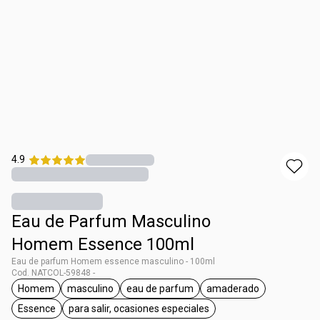
4.9
Eau de Parfum Masculino
Homem Essence 100ml
Eau de parfum Homem essence masculino - 100ml
Cod. NATCOL-59848 -
Homem
masculino
eau de parfum
amaderado
general.tag Homem
general.tag masculino
general.tag eau de parfum
general.tag amade
Essence
para salir, ocasiones especiales
general.tag Essence
general.tag para salir, ocasiones especia