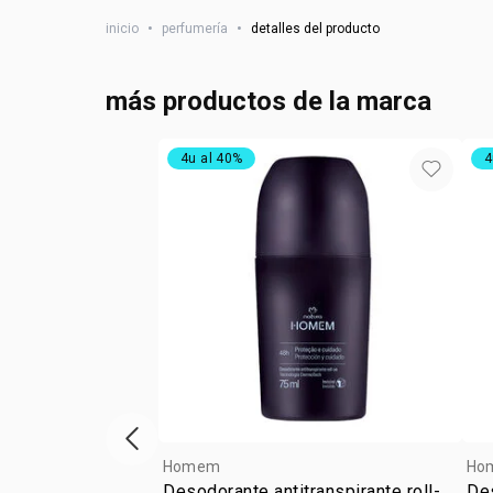
inicio
•
perfumería
•
detalles del producto
más productos de la marca
4u al 40%
4
ítem anterior
Homem
Ho
Desodorante antitranspirante roll-
Des