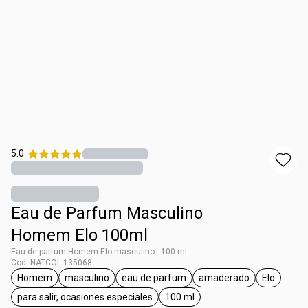
5.0
Eau de Parfum Masculino
Homem Elo 100ml
Eau de parfum Homem Elo masculino - 100 ml
Cod. NATCOL-135068 -
Homem
masculino
eau de parfum
amaderado
Elo
general.tag Homem
general.tag masculino
general.tag eau de parfum
general.tag amade
general.t
para salir, ocasiones especiales
100 ml
general.tag para salir, ocasiones especiales
general.tag 100 ml