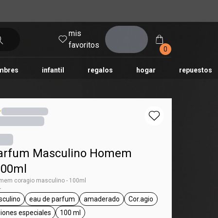
mis
entrar
favoritos
0
mbres
infantil
regalos
hogar
repuestos
tododia
una
humor
Parfum Masculino Homem
100ml
mem coragio masculino - 100ml
-
culino
eau de parfum
amaderado
Cor.agio
ag Homem
general.tag masculino
general.tag eau de parfum
general.tag amaderado
general.tag Cor.agio
asiones especiales
100 ml
general.tag para salir, ocasiones especiales
general.tag 100 ml