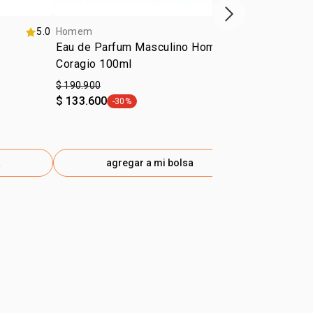
próximo item
5.0
Homem
4.5
Homem
Eau de Parfum Masculino Homem
Shampoo An
Coragio 100ml
$ 190.900
$ 41.500
$ 133.600
-30%
ml a $138
general.tag -30%
a
agregar a mi bolsa
ag