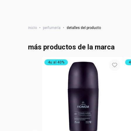
inicio
•
perfumería
•
detalles del producto
más productos de la marca
4u al 40%
4