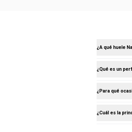
¿A qué huele N
¿Qué es un pe
Natura Cor.ag
proporcionan 
¿Para qué ocas
Un perfume am
dominante de 
es más intens
¿Cuál es la pri
Ideal tanto p
equilibrada d