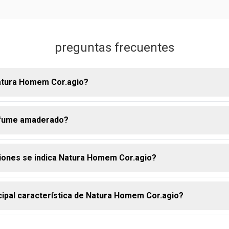
preguntas frecuentes
atura Homem Cor.agio?
rfume amaderado?
io posee una fragancia amaderada intensa. En general, sus not
una experiencia olfativa sofisticada y envolvente para los homb
iones se indica Natura Homem Cor.agio?
aderado es una categoría olfativa que se caracteriza por la pr
notas de madera en su composición. Natura Cor.agio es un deo 
o y con mayor fijación
ncipal característica de Natura Homem Cor.agio?
ara el día a día como para ocasiones especiales, por su combina
e frescura e intensidad