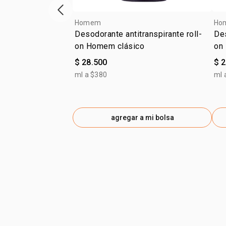
ítem anterior
Homem
Ho
Desodorante antitranspirante roll-
Des
on Homem clásico
on
$ 28.500
$ 
ml a $380
ml 
agregar a mi bolsa